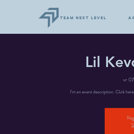
TEAM NEXT LEVEL
A
Lil Ke
vr 07 
I’m an event description. Click her
Regi
S